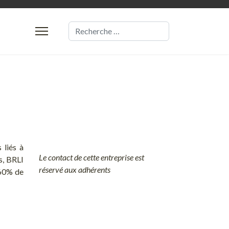
Valider
 liés à
Le contact de cette entreprise est
s, BRLI
réservé aux adhérents
 60% de