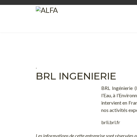
.
BRL INGENIERIE
BRL Ingénierie (
l’Eau, à l’Enviro
intervient en Fra
nos activités exp
brli.brl.fr
Les informations de cette entreprise sont réservées 